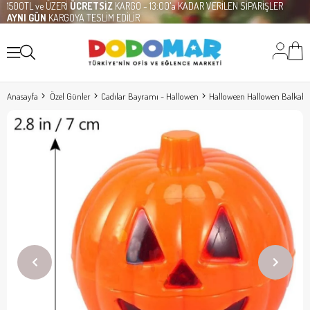
1500TL ve ÜZERİ
ÜCRETSİZ
KARGO - 13:00'a KADAR VERİLEN SİPARİŞLER
AYNI GÜN
KARGOYA TESLİM EDİLİR
Anasayfa
Özel Günler
Cadılar Bayramı - Hallowen
Halloween Hallowen Balkabağ