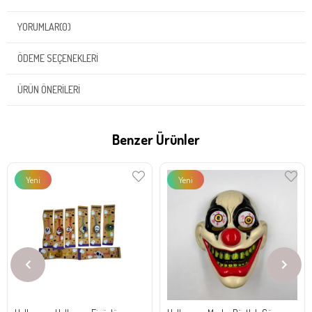
YORUMLAR
(0)
ÖDEME SEÇENEKLERI
ÜRÜN ÖNERILERI
Benzer Ürünler
Yeni
Yeni
Ürün
Ürün