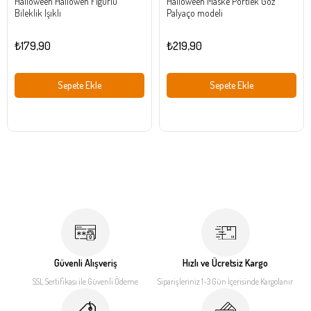
Halloween Hallowen Figürlü
Halloween Maske Pörtlek Göz
Bileklik Işıklı
Palyaço modeli
₺179,90
₺219,90
Sepete Ekle
Sepete Ekle
Güvenli Alışveriş
Hızlı ve Ücretsiz Kargo
SSL Sertifikası ile
Güvenli Ödeme
Siparişleriniz 1-3 Gün İçerisinde
Kargolanır