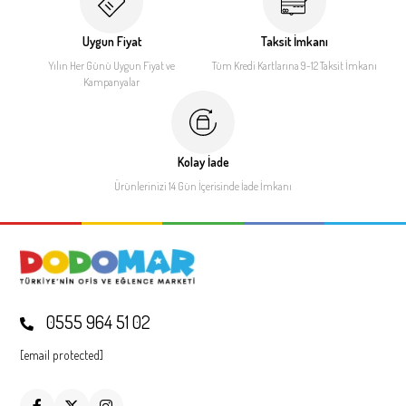
Uygun Fiyat
Taksit İmkanı
Yılın Her Günü Uygun Fiyat
ve
Tüm Kredi Kartlarına 9-12
Taksit İmkanı
Kampanyalar
Kolay İade
Ürünlerinizi 14 Gün İçerisinde
İade İmkanı
0555 964 51 02
[email protected]