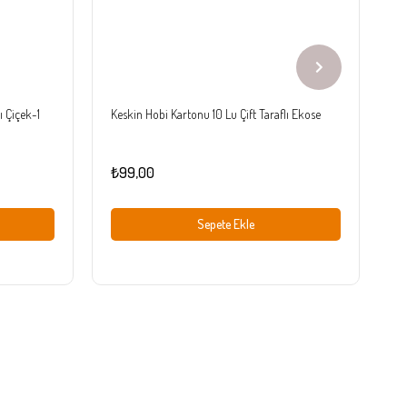
ı Çiçek-1
Keskin Hobi Kartonu 10 Lu Çift Taraflı Ekose
Ke
₺99,00
₺
Sepete Ekle