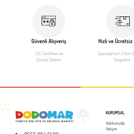
Güvenli Alışveriş
Hızlı ve Ücretsiz
SSL Sertifikası ile
Siparişleriniz 1-3 Gün İ
Güvenli Ödeme
Kargolanır
KURUMSAL
Hakkımızda
İletişim