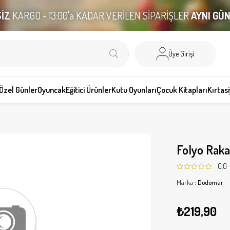
İZ
KARGO - 13:00'a KADAR VERİLEN SİPARİŞLER
AYNI GÜ
Üye Girişi
Özel Günler
Oyuncak
Eğitici Ürünler
Kutu Oyunları
Çocuk Kitapları
Kırtas
Folyo Rak
0.0
Marka
:
Dodomar
₺219,90