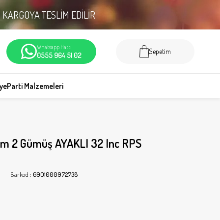
N
KARGOYA TESLİM EDİLİR
Whatsapp Hattı
Sepetim
0555 964 51 02
iye
Parti Malzemeleri
am 2 Gümüş AYAKLI 32 Inc RPS
Barkod
:
6901000972738