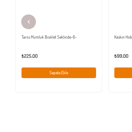
Taros Mumluk Bısıklet Seklınde-6-
Keskin Hobi
₺225,00
₺99,00
Sepete Ekle