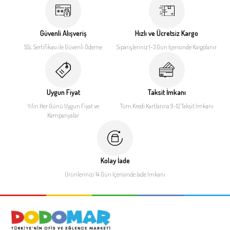
Güvenli Alışveriş
Hızlı ve Ücretsiz Kargo
SSL Sertifikası ile
Güvenli Ödeme
Siparişleriniz 1-3 Gün İçerisinde
Kargolanır
Uygun Fiyat
Taksit İmkanı
Yılın Her Günü Uygun Fiyat
ve
Tüm Kredi Kartlarına 9-12
Taksit İmkanı
Kampanyalar
Kolay İade
Ürünlerinizi 14 Gün İçerisinde
İade İmkanı