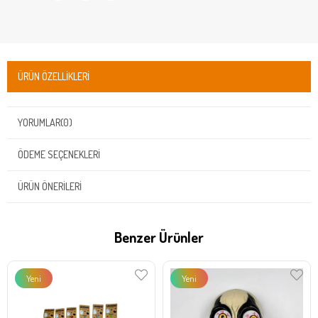
ÜRÜN ÖZELLIKLERI
YORUMLAR
(0)
ÖDEME SEÇENEKLERI
ÜRÜN ÖNERILERI
Benzer Ürünler
Yeni
Yeni
Ürün
Ürün