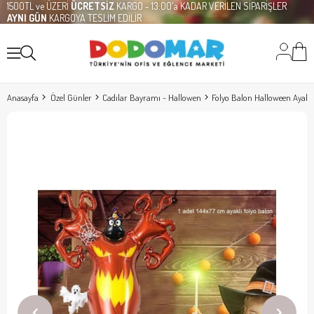
1500TL ve ÜZERİ
ÜCRETSİZ
KARGO - 13:00'a KADAR VERİLEN SİPARİŞLER
AYNI GÜN
KARGOYA TESLİM EDİLİR
Anasayfa
Özel Günler
Cadılar Bayramı - Hallowen
Folyo Balon Halloween Ayaklı