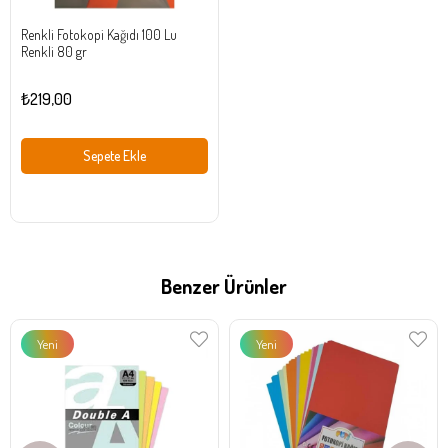
Renkli Fotokopi Kağıdı 100 Lu
Renkli 80 gr
₺219,00
Sepete Ekle
Benzer Ürünler
Yeni
Yeni
Ürün
Ürün