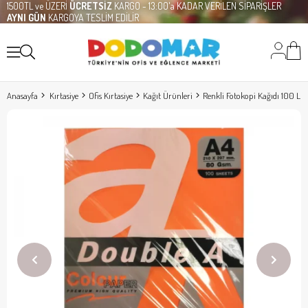
1500TL ve ÜZERİ
ÜCRETSİZ
KARGO - 13:00'a KADAR VERİLEN SİPARİŞLER
AYNI GÜN
KARGOYA TESLİM EDİLİR
Anasayfa
Kırtasiye
Ofis Kırtasiye
Kağıt Ürünleri
Renkli Fotokopi Kağıdı 100 Lu 