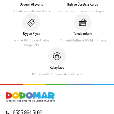
Güvenli Alışveriş
Hızlı ve Ücretsiz Kargo
SSL Sertifikası ile
Güvenli Ödeme
Siparişleriniz 1-3 Gün İçerisinde
Kargolanır
Uygun Fiyat
Taksit İmkanı
Yılın Her Günü Uygun Fiyat
ve
Tüm Kredi Kartlarına 9-12
Taksit İmkanı
Kampanyalar
Kolay İade
Ürünlerinizi 14 Gün İçerisinde
İade İmkanı
0555 964 51 02