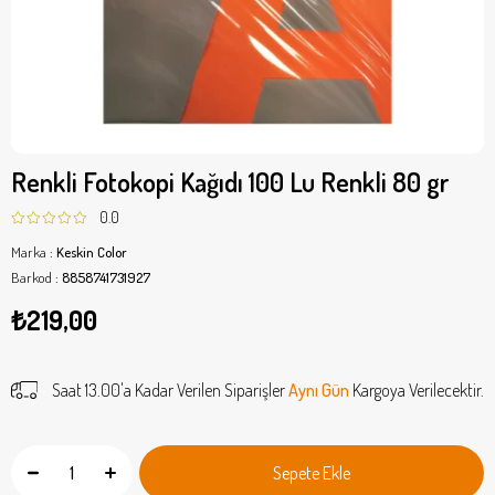
Renkli Fotokopi Kağıdı 100 Lu Renkli 80 gr
0.0
Marka
:
Keskin Color
Barkod
:
8858741731927
₺219,00
Saat 13.00'a Kadar Verilen Siparişler
Aynı Gün
Kargoya Verilecektir.