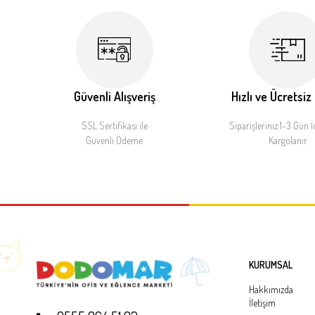
Güvenli Alışveriş
Hızlı ve Ücretsiz
SSL Sertifikası ile
Siparişleriniz 1-3 Gün İ
Güvenli Ödeme
Kargolanır
KURUMSAL
Hakkımızda
İletişim