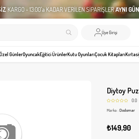
İZ
KARGO - 13:00'a KADAR VERİLEN SİPARİŞLER
AYNI GÜ
Üye Girişi
Özel Günler
Oyuncak
Eğitici Ürünler
Kutu Oyunları
Çocuk Kitapları
Kırtas
Diytoy Puz
0.0
Marka
:
Dodomar
₺149,90