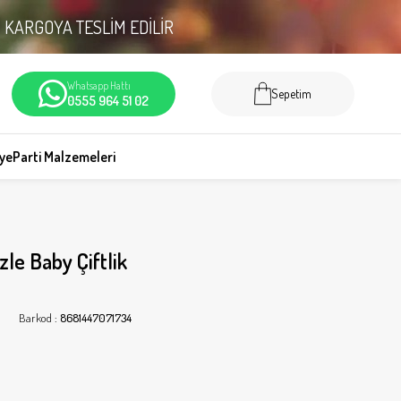
N
KARGOYA TESLİM EDİLİR
Whatsapp Hattı
Sepetim
0555 964 51 02
iye
Parti Malzemeleri
zle Baby Çiftlik
Barkod
:
8681447071734