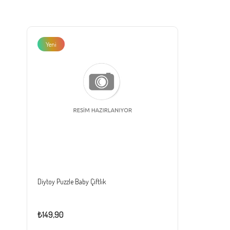
Yeni
Ürün
Diytoy Puzzle Baby Çiftlik
₺149,90