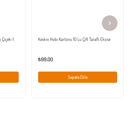
ı Çiçek-1
Keskin Hobi Kartonu 10 Lu Çift Taraflı Ekose
Ke
₺99,00
₺
Sepete Ekle