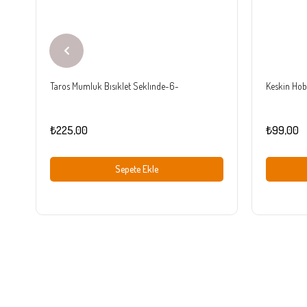
Taros Mumluk Bısıklet Seklınde-6-
Keskin Hobi
₺225,00
₺99,00
Sepete Ekle