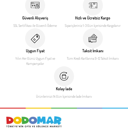
Güvenli Alışveriş
Hızlı ve Ücretsiz Kargo
SSL Sertifikası ile
Güvenli Ödeme
Siparişleriniz 1-3 Gün İçerisinde
Kargolanır
Uygun Fiyat
Taksit İmkanı
Yılın Her Günü Uygun Fiyat
ve
Tüm Kredi Kartlarına 9-12
Taksit İmkanı
Kampanyalar
Kolay İade
Ürünlerinizi 14 Gün İçerisinde
İade İmkanı