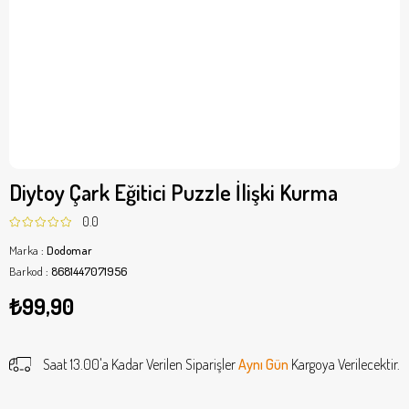
Diytoy Çark Eğitici Puzzle İlişki Kurma
0.0
Marka
:
Dodomar
Barkod
:
8681447071956
₺99,90
Saat 13.00'a Kadar Verilen Siparişler
Aynı Gün
Kargoya Verilecektir.