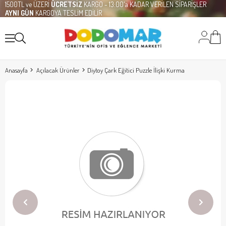
1500TL ve ÜZERİ
ÜCRETSİZ
KARGO - 13:00'a KADAR VERİLEN SİPARİŞLER
AYNI GÜN
KARGOYA TESLİM EDİLİR
Anasayfa
Açılacak Ürünler
Diytoy Çark Eğitici Puzzle İlişki Kurma