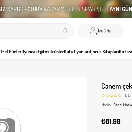
İZ
KARGO - 13:00'a KADAR VERİLEN SİPARİŞLER
AYNI GÜ
Üye Girişi
Özel Günler
Oyuncak
Eğitici Ürünler
Kutu Oyunları
Çocuk Kitapları
Kırtas
Canem çek b
0.0
Marka
:
Genel Mark
₺81,90