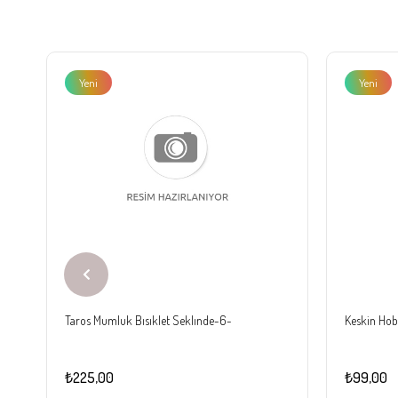
Yeni
Yeni
Ürün
Ürün
Taros Mumluk Bısıklet Seklınde-6-
Keskin Hobi
₺225,00
₺99,00