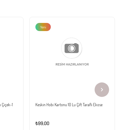
Yeni
Ürün
ı Çiçek-1
Keskin Hobi Kartonu 10 Lu Çift Taraflı Ekose
Ke
₺99,00
₺