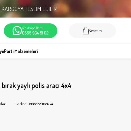
N
KARGOYA TESLİM EDİLİR
Whatsapp Hattı
Sepetim
0555 964 51 02
iye
Parti Malzemeleri
ırak yaylı polis aracı 4x4
alar
Barkod
:
8682729624174