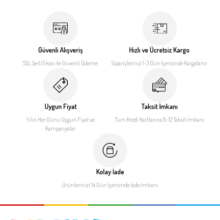
Güvenli Alışveriş
Hızlı ve Ücretsiz Kargo
SSL Sertifikası ile
Güvenli Ödeme
Siparişleriniz 1-3 Gün İçerisinde
Kargolanır
Uygun Fiyat
Taksit İmkanı
Yılın Her Günü Uygun Fiyat
ve
Tüm Kredi Kartlarına 9-12
Taksit İmkanı
Kampanyalar
Kolay İade
Ürünlerinizi 14 Gün İçerisinde
İade İmkanı