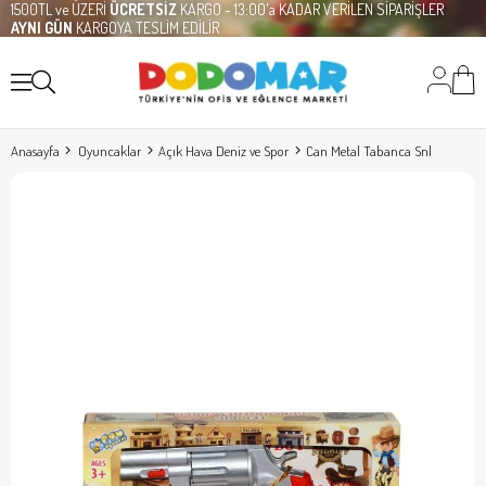
1500TL ve ÜZERİ
ÜCRETSİZ
KARGO - 13:00'a KADAR VERİLEN SİPARİŞLER
AYNI GÜN
KARGOYA TESLİM EDİLİR
Anasayfa
Oyuncaklar
Açık Hava Deniz ve Spor
Can Metal Tabanca Snl