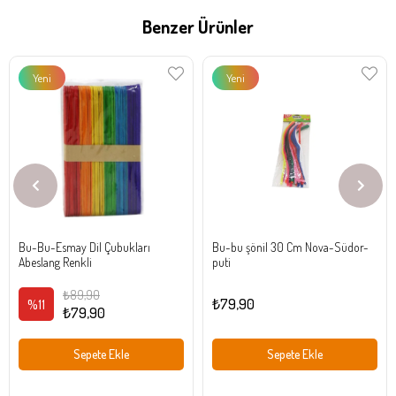
Benzer Ürünler
Yeni
Yeni
Ürün
Ürün
Bu-Bu-Esmay Dil Çubukları
Bu-bu şönil 30 Cm Nova-Südor-
Abeslang Renkli
puti
₺89,90
₺79,90
%11
₺79,90
Sepete Ekle
Sepete Ekle