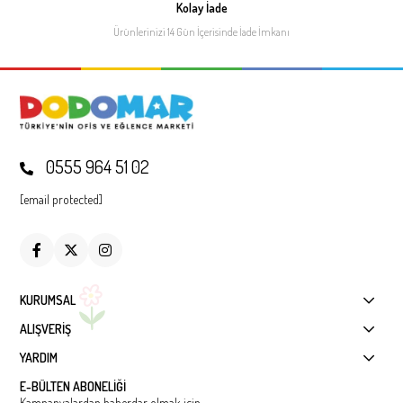
Kolay İade
Ürünlerinizi 14 Gün İçerisinde
İade İmkanı
0555 964 51 02
[email protected]
KURUMSAL
ALIŞVERİŞ
YARDIM
E-BÜLTEN ABONELİĞİ
Kampanyalardan haberdar olmak için