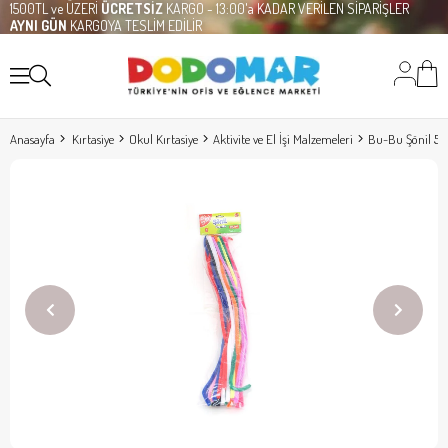
1500TL ve ÜZERİ
ÜCRETSİZ
KARGO - 13:00'a KADAR VERİLEN SİPARİŞLER
AYNI GÜN
KARGOYA TESLİM EDİLİR
Anasayfa
Kırtasiye
Okul Kırtasiye
Aktivite ve El İşi Malzemeleri
Bu-Bu Şönil 50