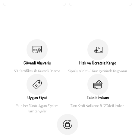
Güvenli Alışveriş
Hızlı ve Ücretsiz Kargo
SSL Sertifikası ile
Güvenli Ödeme
Siparişleriniz 1-3 Gün İçerisinde
Kargolanır
Uygun Fiyat
Taksit İmkanı
Yılın Her Günü Uygun Fiyat
ve
Tüm Kredi Kartlarına 9-12
Taksit İmkanı
Kampanyalar