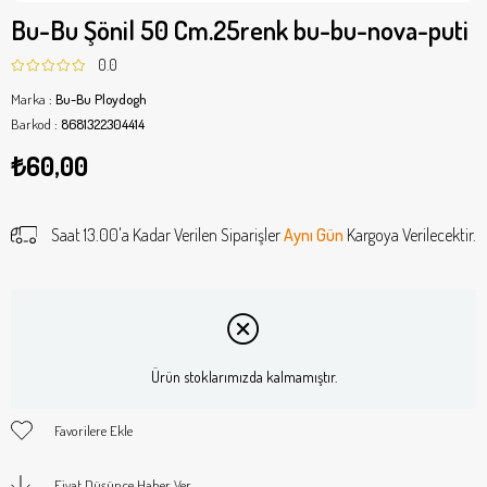
Bu-Bu Şönil 50 Cm.25renk bu-bu-nova-puti
0.0
Marka
:
Bu-Bu Ploydogh
Barkod
:
8681322304414
₺60,00
Saat 13.00'a Kadar Verilen Siparişler
Aynı Gün
Kargoya Verilecektir.
Ürün stoklarımızda kalmamıştır.
Favorilere Ekle
Fiyat Düşünce Haber Ver