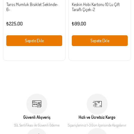
Taros Mumluk Bısıklet Seklınde-
Keskin Hobi Kartonu 10 Lu Çift
6-
Taraflı Çiçek-2
₺225,00
₺99,00
Sepete Ekle
Sepete Ekle
Güvenli Alışveriş
Hızlı ve Ücretsiz Kargo
SSL Sertifikası ile
Güvenli Ödeme
Siparişleriniz 1-3 Gün İçerisinde
Kargolanır