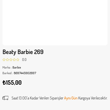
Beaty Barbie 269
0.0
Marka
:
Barbie
Barkod
:
8697445902697
₺155,00
Saat 13.00'a Kadar Verilen Siparişler
Aynı Gün
Kargoya Verilecektir.