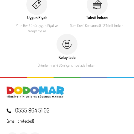
Uygun Fiyat
Taksit İmkanı
Yılın Her Günü Uygun Fiyat
ve
Tüm Kredi Kartlarına 9-12
Taksit İmkanı
Kampanyalar
Kolay İade
Ürünlerinizi 14 Gün İçerisinde
İade İmkanı
0555 964 51 02
[email protected]