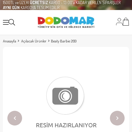
1500TL ve ÜZERİ
ÜCRETSİZ
KARGO - 13:00'a KADAR VERİLEN SİPARİŞLER
AYNI GÜN
KARGOYA TESLİM EDİLİR
Anasayfa
Açılacak Ürünler
Beaty Barbie 269