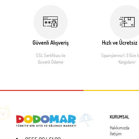
Güvenli Alışveriş
Hızlı ve Ücretsiz
SSL Sertifikası ile
Siparişleriniz 1-3 Gün İ
Güvenli Ödeme
Kargolanır
KURUMSAL
Hakkımızda
İletişim