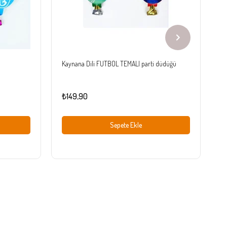
Kaynana Dili FUTBOL TEMALI parti düdüğü
K
₺149,90
₺
Sepete Ekle