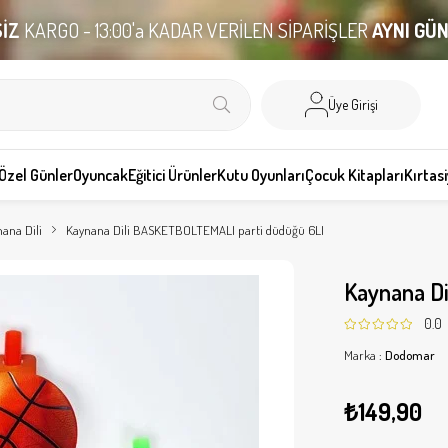
İZ
KARGO - 13:00'a KADAR VERİLEN SİPARİŞLER
AYNI GÜ
Üye Girişi
Özel Günler
Oyuncak
Eğitici Ürünler
Kutu Oyunları
Çocuk Kitapları
Kırtas
ana Dili
Kaynana Dili BASKETBOLTEMALI parti düdüğü 6LI
Kaynana D
0.0
Marka
:
Dodomar
₺149,90