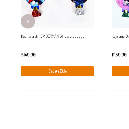
Kaynana dili SPİDERMAN 6lı parti düdüğü
Kaynana Di
₺149,90
₺159,90
Sepete Ekle