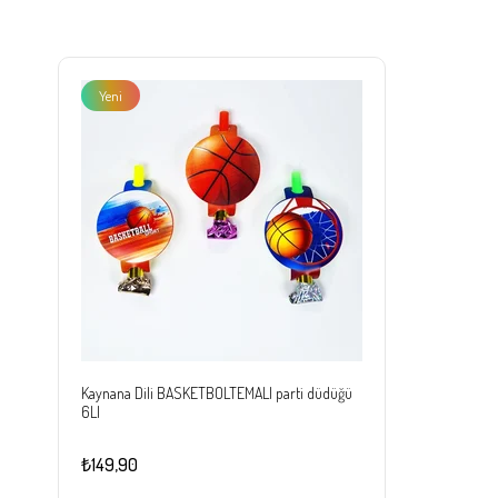
Yeni
Ürün
Kaynana Dili BASKETBOLTEMALI parti düdüğü
6LI
₺149,90