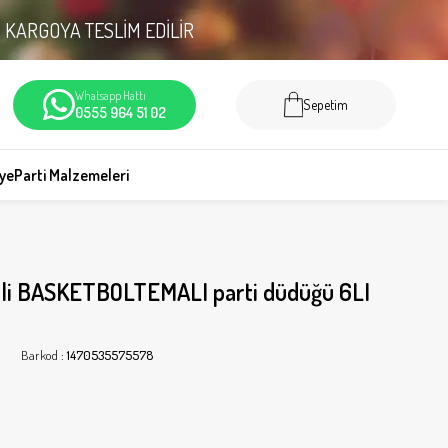
N
KARGOYA TESLİM EDİLİR
Whatsapp Hattı
Sepetim
0555 964 51 02
iye
Parti Malzemeleri
ili BASKETBOLTEMALI parti düdüğü 6LI
Barkod
:
1470535575578