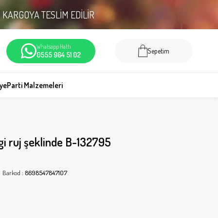
N
KARGOYA TESLİM EDİLİR
Whatsapp Hattı
Sepetim
0555 964 51 02
iye
Parti Malzemeleri
gi ruj şeklinde B-132795
Barkod
:
8698547847107