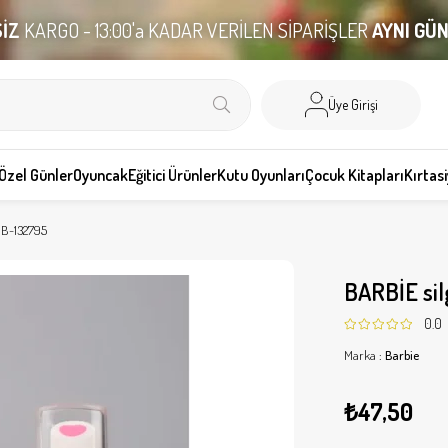
İZ
KARGO - 13:00'a KADAR VERİLEN SİPARİŞLER
AYNI GÜ
Üye Girişi
Özel Günler
Oyuncak
Eğitici Ürünler
Kutu Oyunları
Çocuk Kitapları
Kırtas
e B-132795
BARBİE sil
0.0
Marka
:
Barbie
₺47,50