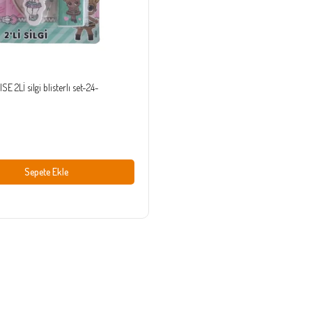
E 2Lİ silgi blisterlı set-24-
Sepete Ekle