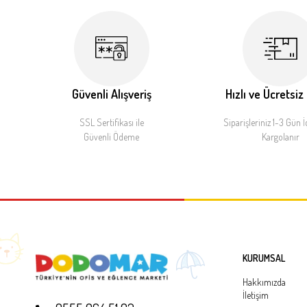
Güvenli Alışveriş
Hızlı ve Ücretsiz
SSL Sertifikası ile
Siparişleriniz 1-3 Gün İ
Güvenli Ödeme
Kargolanır
KURUMSAL
Hakkımızda
İletişim