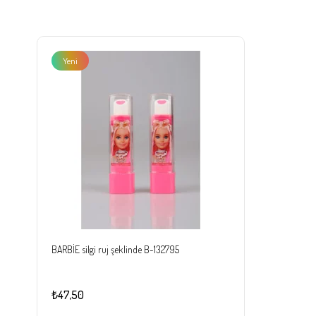
Yeni
Ürün
BARBİE silgi ruj şeklinde B-132795
₺47,50