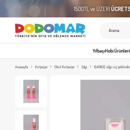
1500TL ve ÜZERİ
ÜCRETS
Yılbaşı
Hobi Ürünleri
Anasayfa
Kırtasiye
Okul Kırtasiye
Silgi
BARBİE silgi ruj şeklind