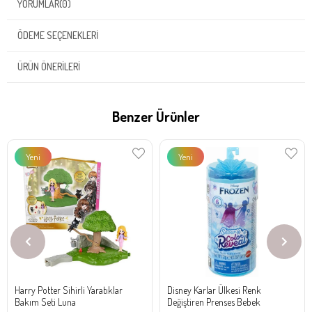
YORUMLAR
(0)
ÖDEME SEÇENEKLERI
ÜRÜN ÖNERILERI
Benzer Ürünler
Yeni
Yeni
Ürün
Ürün
Harry Potter Sihirli Yaratıklar
Disney Karlar Ülkesi Renk
Bakım Seti Luna
Değiştiren Prenses Bebek