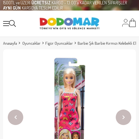
1500TL ve ÜZERİ
ÜCRETSİZ
KARGO - 13:00'a KADAR VERİLEN SİPARİŞLER
AYNI GÜN
KARGOYA TESLİM EDİLİR
Anasayfa
Oyuncaklar
Figür Oyuncaklar
Barbie Şık Barbie Kırmızı Kelebekli Elbi