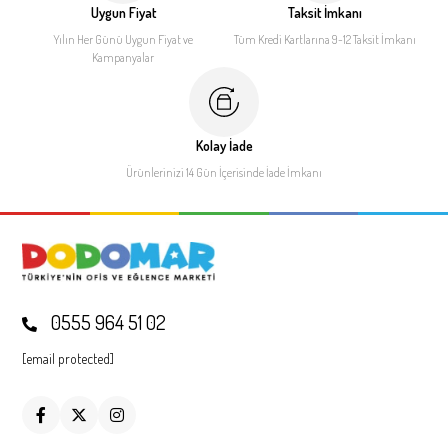
Uygun Fiyat
Taksit İmkanı
Yılın Her Günü Uygun Fiyat
ve
Tüm Kredi Kartlarına 9-12
Taksit İmkanı
Kampanyalar
Kolay İade
Ürünlerinizi 14 Gün İçerisinde
İade İmkanı
0555 964 51 02
[email protected]