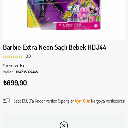
Barbie Extra Neon Saçlı Bebek HDJ44
0.0
Marka
:
Barbie
Barkod
:
194735024445
₺699,90
Saat 13.00'a Kadar Verilen Siparişler
Aynı Gün
Kargoya Verilecektir.