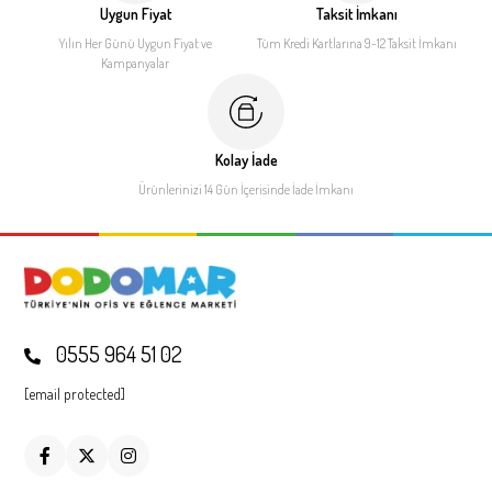
Uygun Fiyat
Taksit İmkanı
Yılın Her Günü Uygun Fiyat
ve
Tüm Kredi Kartlarına 9-12
Taksit İmkanı
Kampanyalar
Kolay İade
Ürünlerinizi 14 Gün İçerisinde
İade İmkanı
0555 964 51 02
[email protected]