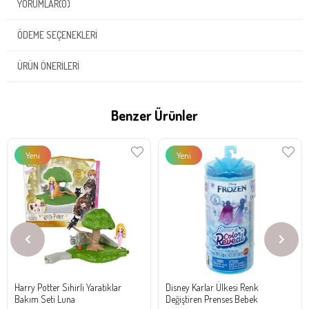
YORUMLAR
(0)
ÖDEME SEÇENEKLERI
ÜRÜN ÖNERILERI
Benzer Ürünler
Yeni
Yeni
Ürün
Ürün
Harry Potter Sihirli Yaratıklar
Disney Karlar Ülkesi Renk
Bakım Seti Luna
Değiştiren Prenses Bebek