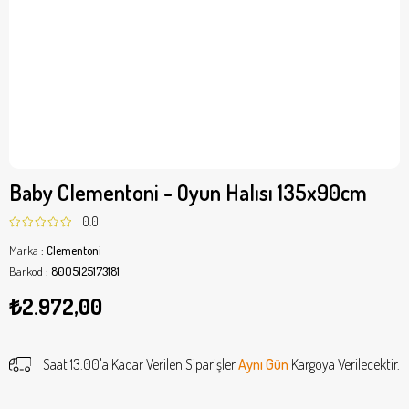
Baby Clementoni - Oyun Halısı 135x90cm
0.0
Marka
:
Clementoni
Barkod
:
8005125173181
₺2.972,00
Saat 13.00'a Kadar Verilen Siparişler
Aynı Gün
Kargoya Verilecektir.