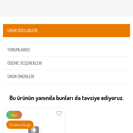
ÜRÜN ÖZELLIKLERI
YORUMLAR
(0)
ÖDEME SEÇENEKLERI
ÜRÜN ÖNERILERI
Bu ürünün yanında bunları da tavsiye ediyoruz.
Yeni
Ürün
Ücretsiz Kargo