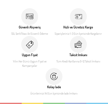
Güvenli Alışveriş
Hızlı ve Ücretsiz Kargo
SSL Sertifikası ile
Güvenli Ödeme
Siparişleriniz 1-3 Gün İçerisinde
Kargolanır
Uygun Fiyat
Taksit İmkanı
Yılın Her Günü Uygun Fiyat
ve
Tüm Kredi Kartlarına 9-12
Taksit İmkanı
Kampanyalar
Kolay İade
Ürünlerinizi 14 Gün İçerisinde
İade İmkanı