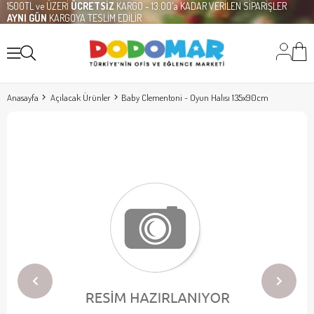
1500TL ve ÜZERİ
ÜCRETSİZ
KARGO - 13:00'a KADAR VERİLEN SİPARİŞLER
AYNI GÜN
KARGOYA TESLİM EDİLİR
Anasayfa
Açılacak Ürünler
Baby Clementoni - Oyun Halısı 135x90cm