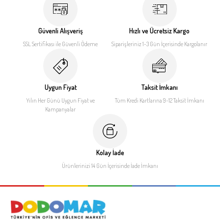
Güvenli Alışveriş
Hızlı ve Ücretsiz Kargo
SSL Sertifikası ile
Güvenli Ödeme
Siparişleriniz 1-3 Gün İçerisinde
Kargolanır
Uygun Fiyat
Taksit İmkanı
Yılın Her Günü Uygun Fiyat
ve
Tüm Kredi Kartlarına 9-12
Taksit İmkanı
Kampanyalar
Kolay İade
Ürünlerinizi 14 Gün İçerisinde
İade İmkanı