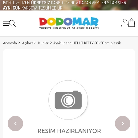
1500TL ve ÜZERİ
ÜCRETSİZ
KARGO - 13:00'a KADAR VERİLEN SİPARİŞLER
AYNI GÜN
KARGOYA TESLİM EDİLİR
Anasayfa
Açılacak Ürünler
Ayaklı pano HELLO KİTTY 20-30cm plastik