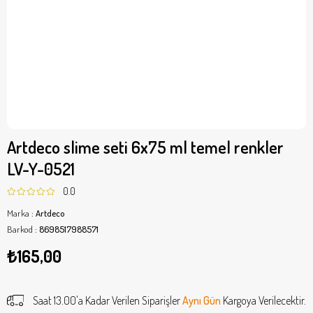
Artdeco slime seti 6x75 ml temel renkler
LV-Y-0521
0.0
Marka
:
Artdeco
Barkod
:
8698517988571
₺165,00
Saat 13.00'a Kadar Verilen Siparişler
Aynı Gün
Kargoya Verilecektir.