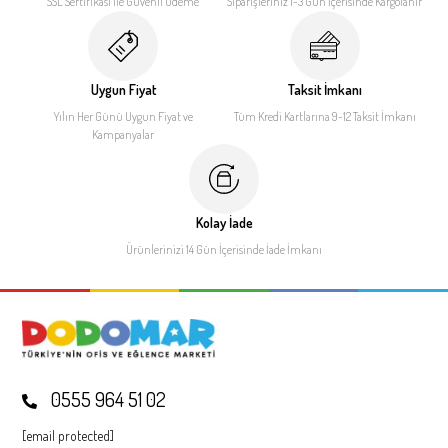
SSL Sertifikası ile
Güvenli Ödeme
Siparişleriniz 1-3 Gün İçerisinde
Kargolanır
Uygun Fiyat
Taksit İmkanı
Yılın Her Günü Uygun Fiyat
ve
Tüm Kredi Kartlarına 9-12
Taksit İmkanı
Kampanyalar
Kolay İade
Ürünlerinizi 14 Gün İçerisinde
İade İmkanı
0555 964 51 02
[email protected]