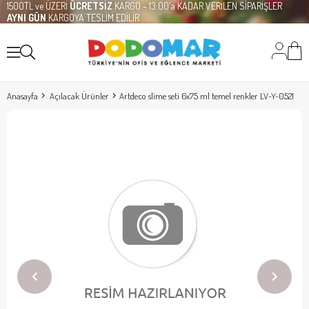
1500TL ve ÜZERİ
ÜCRETSİZ
KARGO - 13:00'a KADAR VERİLEN SİPARİŞLER
AYNI GÜN
KARGOYA TESLİM EDİLİR
Anasayfa
Açılacak Ürünler
Artdeco slime seti 6x75 ml temel renkler LV-Y-0521