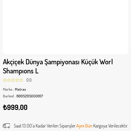
Akçiçek Dünya Şampiyonası Küçük Worl
Shampıons L
0.0
Marka
:
Matrax
Barkod
:
8695295000167
₺999,00
Saat 13.00'a Kadar Verilen Siparişler
Aynı Gün
Kargoya Verilecektir.