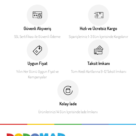
Güvenli Alışveriş
Hızlı ve Ücretsiz Kargo
SSL Sertifikası ile
Güvenli Ödeme
Siparişleriniz 1-3 Gün İçerisinde
Kargolanır
Uygun Fiyat
Taksit İmkanı
Yılın Her Günü Uygun Fiyat
ve
Tüm Kredi Kartlarına 9-12
Taksit İmkanı
Kampanyalar
Kolay İade
Ürünlerinizi 14 Gün İçerisinde
İade İmkanı