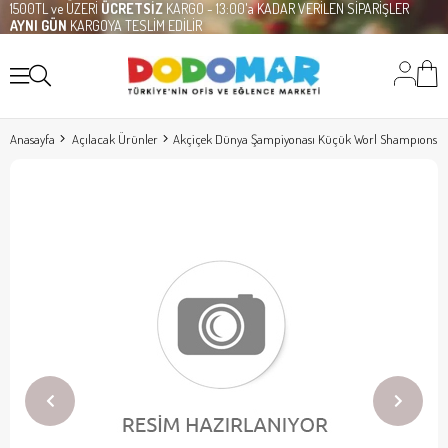
1500TL ve ÜZERİ
ÜCRETSİZ
KARGO - 13:00'a KADAR VERİLEN SİPARİŞLER
AYNI GÜN
KARGOYA TESLİM EDİLİR
Anasayfa
Açılacak Ürünler
Akçiçek Dünya Şampiyonası Küçük Worl Shampıons L