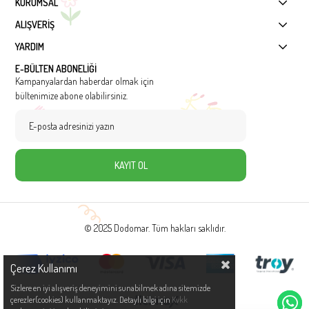
KURUMSAL
ALIŞVERİŞ
YARDIM
E-BÜLTEN ABONELİĞİ
Kampanyalardan haberdar olmak için
bültenimize abone olabilirsiniz.
KAYIT OL
© 2025 Dodomar. Tüm hakları saklıdır.
Çerez Kullanımı
Sizlere en iyi alışveriş deneyimini sunabilmek adına sitemizde
çerezler(cookies) kullanmaktayız. Detaylı bilgi için
Kvkk