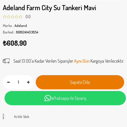
Adeland Farm City Su Tankeri Mavi
0.0
Marka
:
Adeland
Barkod
:
8681241403854
₺608,90
Saat 13.00'a Kadar Verilen Siparişler
Aynı Gün
Kargoya Verilecektir.
Whatsapp ile Sipariş
Kritik Stok