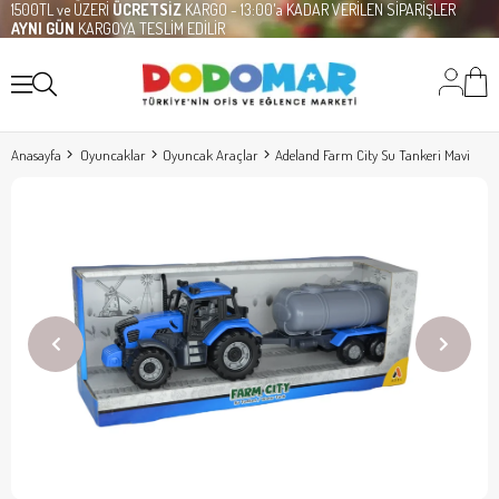
1500TL ve ÜZERİ
ÜCRETSİZ
KARGO - 13:00'a KADAR VERİLEN SİPARİŞLER
AYNI GÜN
KARGOYA TESLİM EDİLİR
Anasayfa
Oyuncaklar
Oyuncak Araçlar
Adeland Farm City Su Tankeri Mavi