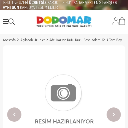
1500TL ve ÜZERİ
ÜCRETSİZ
KARGO - 13:00'a KADAR VERİLEN SİPARİŞLER
AYNI GÜN
KARGOYA TESLİM EDİLİR
Anasayfa
Açılacak Ürünler
Adel Karton Kutu Kuru Boya Kalemi 12 Li Tam Boy