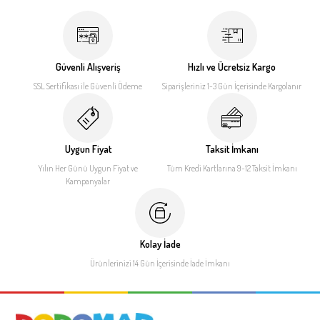
Güvenli Alışveriş
Hızlı ve Ücretsiz Kargo
SSL Sertifikası ile
Güvenli Ödeme
Siparişleriniz 1-3 Gün İçerisinde
Kargolanır
Uygun Fiyat
Taksit İmkanı
Yılın Her Günü Uygun Fiyat
ve
Tüm Kredi Kartlarına 9-12
Taksit İmkanı
Kampanyalar
Kolay İade
Ürünlerinizi 14 Gün İçerisinde
İade İmkanı