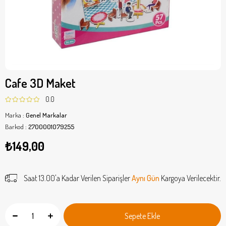
Cafe 3D Maket
0.0
Marka
:
Genel Markalar
Barkod
:
2700001079255
₺149,00
Saat 13.00'a Kadar Verilen Siparişler
Aynı Gün
Kargoya Verilecektir.