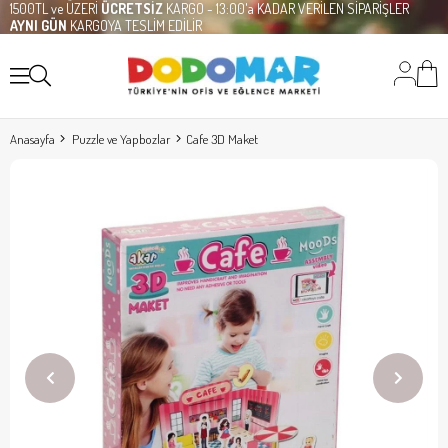
1500TL ve ÜZERİ
ÜCRETSİZ
KARGO - 13:00'a KADAR VERİLEN SİPARİŞLER
AYNI GÜN
KARGOYA TESLİM EDİLİR
Anasayfa
Puzzle ve Yapbozlar
Cafe 3D Maket