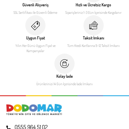
Güvenli Alışveriş
Hızlı ve Ücretsiz Kargo
SSL Sertifikası ile
Güvenli Ödeme
Siparişleriniz 1-3 Gün İçerisinde
Kargolanır
Uygun Fiyat
Taksit İmkanı
Yılın Her Günü Uygun Fiyat
ve
Tüm Kredi Kartlarına 9-12
Taksit İmkanı
Kampanyalar
Kolay İade
Ürünlerinizi 14 Gün İçerisinde
İade İmkanı
0555 964 51 02