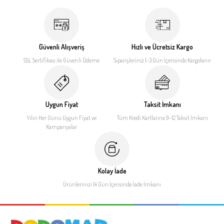
Güvenli Alışveriş
Hızlı ve Ücretsiz Kargo
SSL Sertifikası ile
Güvenli Ödeme
Siparişleriniz 1-3 Gün İçerisinde
Kargolanır
Uygun Fiyat
Taksit İmkanı
Yılın Her Günü Uygun Fiyat
ve
Tüm Kredi Kartlarına 9-12
Taksit İmkanı
Kampanyalar
Kolay İade
Ürünlerinizi 14 Gün İçerisinde
İade İmkanı