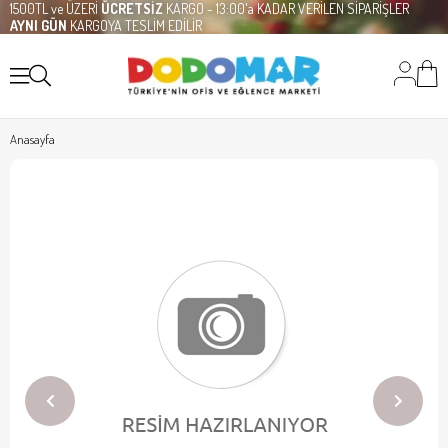
1500TL ve ÜZERİ
ÜCRETSİZ
KARGO - 13:00'a KADAR VERİLEN SİPARİŞLER
AYNI GÜN
KARGOYA TESLİM EDİLİR
Anasayfa