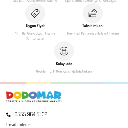
SSL Sertifikası ile
Güvenli Ödeme
Siparişleriniz 1-3 Gün İçerisinde
Kargolanır
Uygun Fiyat
Taksit İmkanı
Yılın Her Günü Uygun Fiyat
ve
Tüm Kredi Kartlarına 9-12
Taksit İmkanı
Kampanyalar
Kolay İade
Ürünlerinizi 14 Gün İçerisinde
İade İmkanı
0555 964 51 02
[email protected]