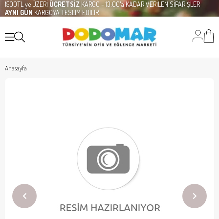
1500TL ve ÜZERİ
ÜCRETSİZ
KARGO - 13:00'a KADAR VERİLEN SİPARİŞLER
AYNI GÜN
KARGOYA TESLİM EDİLİR
Anasayfa