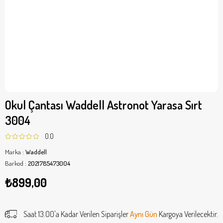
Okul Çantası Waddell Astronot Yarasa Sırt
3004
0.0
Marka
:
Waddell
Barkod
:
2021785473004
₺899,00
Saat 13.00'a Kadar Verilen Siparişler
Aynı Gün
Kargoya Verilecektir.