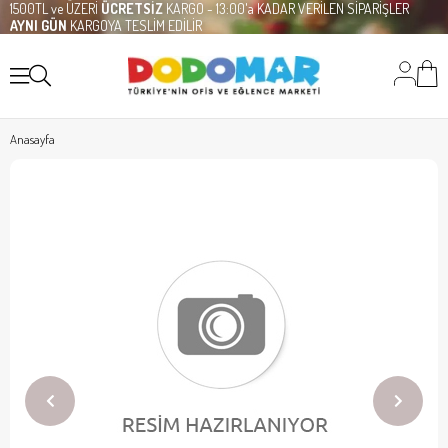
1500TL ve ÜZERİ
ÜCRETSİZ
KARGO - 13:00'a KADAR VERİLEN SİPARİŞLER
AYNI GÜN
KARGOYA TESLİM EDİLİR
Anasayfa