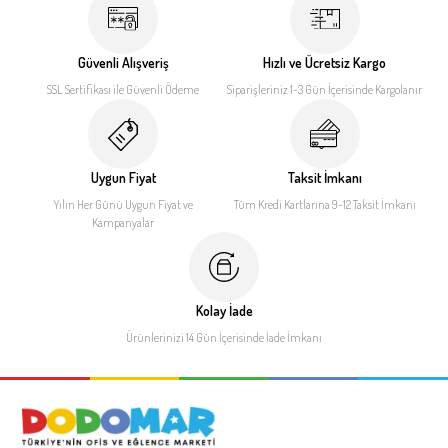
Güvenli Alışveriş
Hızlı ve Ücretsiz Kargo
SSL Sertifikası ile
Güvenli Ödeme
Siparişleriniz 1-3 Gün İçerisinde
Kargolanır
Uygun Fiyat
Taksit İmkanı
Yılın Her Günü Uygun Fiyat
ve
Tüm Kredi Kartlarına 9-12
Taksit İmkanı
Kampanyalar
Kolay İade
Ürünlerinizi 14 Gün İçerisinde
İade İmkanı