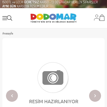
1500TL ve ÜZERİ
ÜCRETSİZ
KARGO - 13:00'a KADAR VERİLEN SİPARİŞLER
AYNI GÜN
KARGOYA TESLİM EDİLİR
Anasayfa