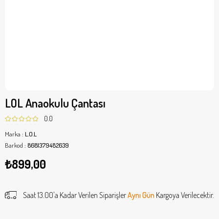
LOL Anaokulu Çantası
0.0
Marka
:
L.O.L
Barkod
:
8681379482639
₺899,00
Saat 13.00'a Kadar Verilen Siparişler
Aynı Gün
Kargoya Verilecektir.