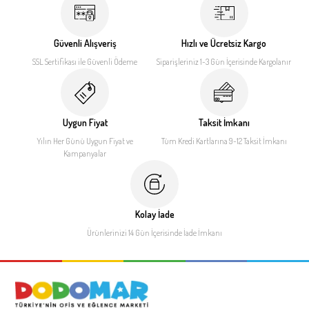
Güvenli Alışveriş
Hızlı ve Ücretsiz Kargo
SSL Sertifikası ile
Güvenli Ödeme
Siparişleriniz 1-3 Gün İçerisinde
Kargolanır
Uygun Fiyat
Taksit İmkanı
Yılın Her Günü Uygun Fiyat
ve
Tüm Kredi Kartlarına 9-12
Taksit İmkanı
Kampanyalar
Kolay İade
Ürünlerinizi 14 Gün İçerisinde
İade İmkanı