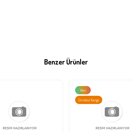
Benzer Ürünler
Yeni
Ürün
Ücretsiz Kargo