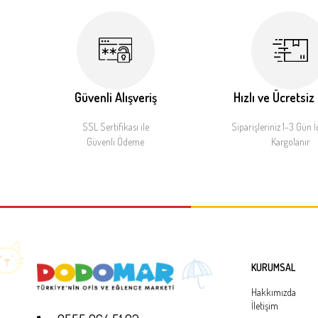
Güvenli Alışveriş
Hızlı ve Ücretsiz
SSL Sertifikası ile
Siparişleriniz 1-3 Gün İ
Güvenli Ödeme
Kargolanır
KURUMSAL
Hakkımızda
İletişim