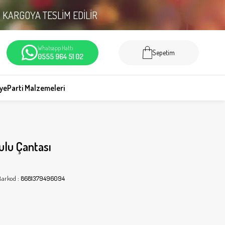
N
KARGOYA TESLİM EDİLİR
Whatsapp Hattı
Sepetim
0555 964 51 02
iye
Parti Malzemeleri
lu Çantası
Barkod
:
8681379496094