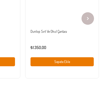
Dunlop Sırt Ve Okul Çantası
Sl
₺1.350,00
₺
Sepete Ekle