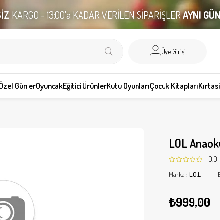
İZ
KARGO - 13:00'a KADAR VERİLEN SİPARİŞLER
AYNI GÜ
Üye Girişi
Özel Günler
Oyuncak
Eğitici Ürünler
Kutu Oyunları
Çocuk Kitapları
Kırtas
LOL Anaoku
0.0
Marka
:
L.O.L
₺999,00