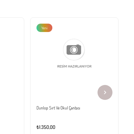
Yeni
Ürün
Dunlop Sırt Ve Okul Çantası
Sl
₺1.350,00
₺