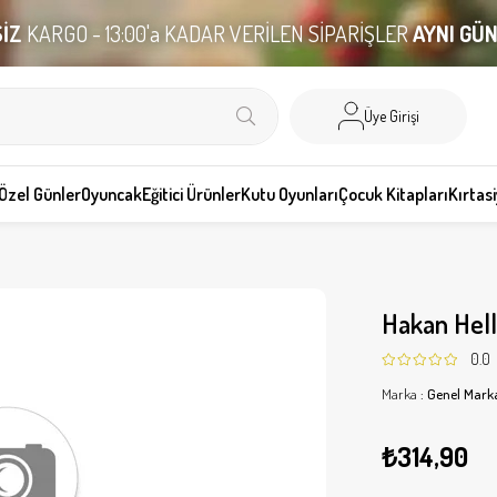
İZ
KARGO - 13:00'a KADAR VERİLEN SİPARİŞLER
AYNI GÜ
Üye Girişi
Özel Günler
Oyuncak
Eğitici Ürünler
Kutu Oyunları
Çocuk Kitapları
Kırtas
Hakan Hell
0.0
Marka
:
Genel Mark
₺314,90