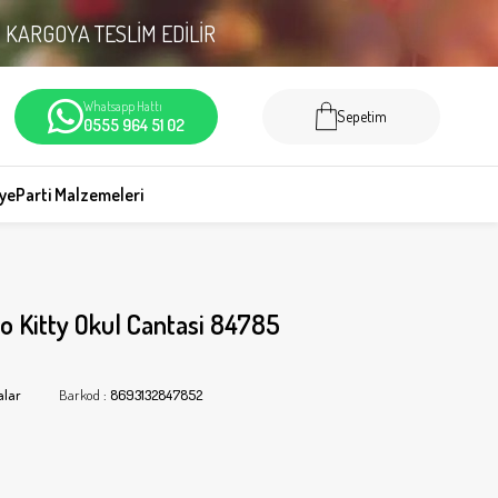
N
KARGOYA TESLİM EDİLİR
Whatsapp Hattı
Sepetim
0555 964 51 02
iye
Parti Malzemeleri
o Kitty Okul Cantasi 84785
alar
Barkod
:
8693132847852