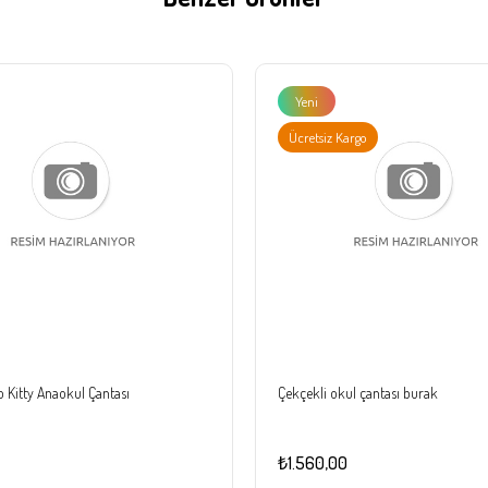
Yeni
Ürün
Ücretsiz Kargo
 Kitty Anaokul Çantası
Çekçekli okul çantası burak
₺1.560,00