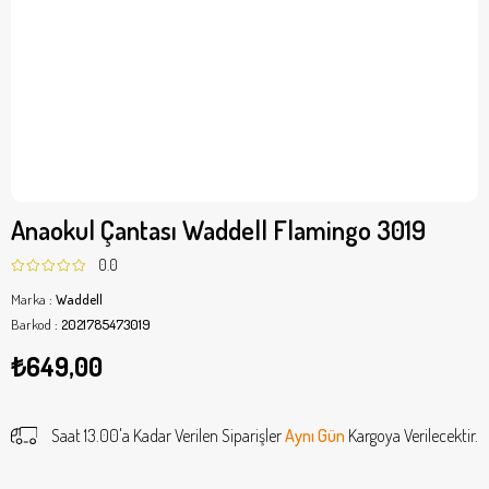
Anaokul Çantası Waddell Flamingo 3019
0.0
Marka
:
Waddell
Barkod
:
2021785473019
₺649,00
Saat 13.00'a Kadar Verilen Siparişler
Aynı Gün
Kargoya Verilecektir.