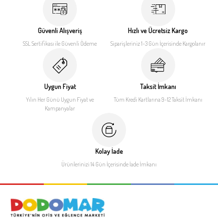
Güvenli Alışveriş
Hızlı ve Ücretsiz Kargo
SSL Sertifikası ile
Güvenli Ödeme
Siparişleriniz 1-3 Gün İçerisinde
Kargolanır
Uygun Fiyat
Taksit İmkanı
Yılın Her Günü Uygun Fiyat
ve
Tüm Kredi Kartlarına 9-12
Taksit İmkanı
Kampanyalar
Kolay İade
Ürünlerinizi 14 Gün İçerisinde
İade İmkanı